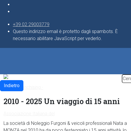
+39 02 29003779
Questo indirizzo email è protetto dagli spambots. È
necessario abilitare JavaScript per vederlo.
Indietro
2010 - 2025 Un viaggio di 15 anni
La società di Noleggio Furgoni & veicoli professionali Nata a
MONZA nel 2010 ha da poco festeggiato i 15 anni attività, lo