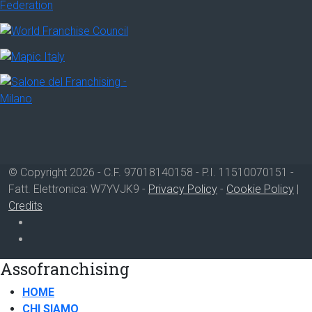
© Copyright 2026 - C.F. 97018140158 - P.I. 11510070151 -
Fatt. Elettronica: W7YVJK9 -
Privacy Policy
-
Cookie Policy
|
Credits
Assofranchising
HOME
CHI SIAMO