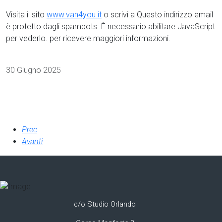
Visita il sito
www.van4you.it
o scrivi a
Questo indirizzo email
è protetto dagli spambots. È necessario abilitare JavaScript
per vederlo.
per ricevere maggiori informazioni.
Dettagli
30 Giugno 2025
Prec
Avanti
c/o Studio Orlando