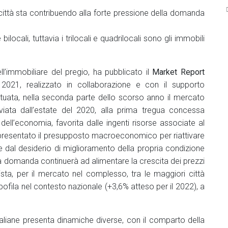
D
 città sta contribuendo alla forte pressione della domanda
ocali, tuttavia i trilocali e quadrilocali sono gli immobili
l’immobiliare del pregio, ha pubblicato il
Market Report
021, realizzato in collaborazione e con il supporto
ttuata, nella seconda parte dello scorso anno il mercato
viata dall’estate del 2020, alla prima tregua concessa
dell’economia, favorita dalle ingenti risorse associate al
ppresentato il presupposto macroeconomico per riattivare
he dal desiderio di miglioramento della propria condizione
la domanda continuerà ad alimentare la crescita dei prezzi
ista, per il mercato nel complesso, tra le maggiori città
capofila nel contesto nazionale (+3,6% atteso per il 2022), a
 italiane presenta dinamiche diverse, con il comparto della