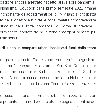
cazione ancora arretrato rispetto ai livelli pre-pandemia",
i Nomisma
. “L’outlook per il primo semestre 2022 rimane
nonostante gli accadimenti bellici. A Milano si prospetta
to della locazione in tutte le zone, mentre compravendite
 stimolati dalla forte domanda. A Roma si prevede il
pravendite, soprattutto nelle zone emergenti sempre più
 stazionari.”
di lusso in comparti urbani localizzati fuori dalla terza
 grande slancio. Tra le zone emergenti si segnalano:
torna l’interesse per la zona di San Siro. Corso Lodi e
eresse nel quadrante Sud e le zone di Città Studi e
a zona Nord continua a crescere nell’area NoLo e Isola e
e realizzazioni, e della zona Cenisio-Piazza Firenze per
di lusso nascono in comparti urbani localizzati al di fuori
vede pertanto sfumare il proprio storico segno di confine del