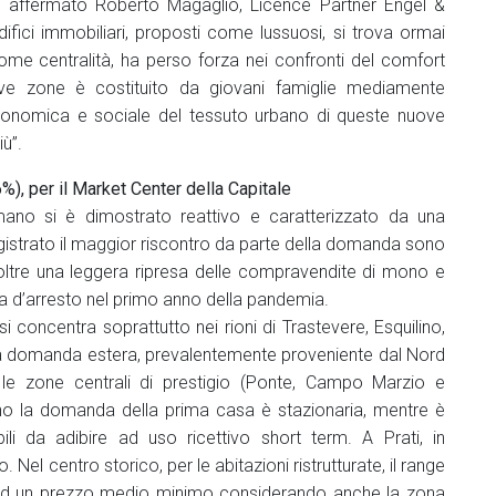
, ha affermato Roberto Magaglio, Licence Partner Engel &
ifici immobiliari, proposti come lussuosi, si trova ormai
come centralità, ha perso forza nei confronti del comfort
uove zone è costituito da giovani famiglie mediamente
 economica e sociale del tessuto urbano di queste nuove
ù”.
%), per il Market Center della Capitale
no si è dimostrato reattivo e caratterizzato da una
istrato il maggior riscontro da parte della domanda sono
ra inoltre una leggera ripresa delle compravendite di mono e
ta d’arresto nel primo anno della pandemia.
i concentra soprattutto nei rioni di Trastevere, Esquilino,
 domanda estera, prevalentemente proveniente dal Nord
le zone centrali di prestigio (Ponte, Campo Marzio e
no la domanda della prima casa è stazionaria, mentre è
bili da adibire ad uso ricettivo short term. A Prati, in
 Nel centro storico, per le abitazioni ristrutturate, il range
ce ad un prezzo medio minimo considerando anche la zona