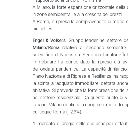
il supporto scientifico di Nomisma
A Milano, la forte espansione orizzontale della
in zone semicentrali e alla crescita dei prezzi
A Roma, in ripresa la compravendita di mono e bil
più richiesti
Engel & Völkers,
Gruppo leader nel settore del
Milano/Roma
relativo al secondo semestre 2
scientifico di Nomisma. Secondo l’analisi effe
immobiliare ha consolidato la ripresa già av
dall’ondata pandemica. La capacità di rilancio 
Piano Nazionale di Ripresa e Resilienza, ha ra
la spinta all’acquisto immobiliare, dettata anc
abitativa. Si prevede che la forte pressione del
nel settore residenziale. Da questo punto di v
italiane, Milano continua a ricoprire il ruolo di 
cui segue Roma (+2,3%).
“Il mercato di pregio nelle due principali città