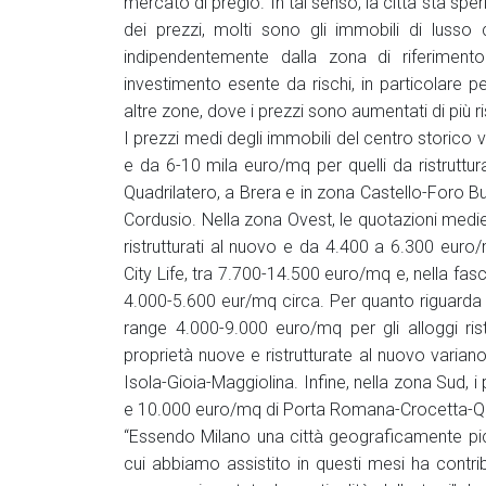
mercato di pregio. In tal senso, la città sta sp
dei prezzi, molti sono gli immobili di luss
indipendentemente dalla zona di riferimento
investimento esente da rischi, in particolare per
altre zone, dove i prezzi sono aumentati di più r
I prezzi medi degli immobili del centro storico v
e da 6-10 mila euro/mq per quelli da ristruttu
Quadrilatero, a Brera e in zona Castello-Foro 
Cordusio. Nella zona Ovest, le quotazioni medi
ristrutturati al nuovo e da 4.400 a 6.300 euro/m
City Life, tra 7.700-14.500 euro/mq e, nella fa
4.000-5.600 eur/mq circa. Per quanto riguarda 
range 4.000-9.000 euro/mq per gli alloggi rist
proprietà nuove e ristrutturate al nuovo varia
Isola-Gioia-Maggiolina. Infine, nella zona Sud, 
e 10.000 euro/mq di Porta Romana-Crocetta-
“Essendo Milano una città geograficamente pi
cui abbiamo assistito in questi mesi ha contribu