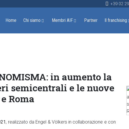
+39 02 2
Home
Chi siamo
Membri AIF
Partner
Il franchising
NOMISMA: in aumento la
ri semicentrali e le nuove
o e Roma
021
, realizzato da Engel & Völkers in collaborazione e con