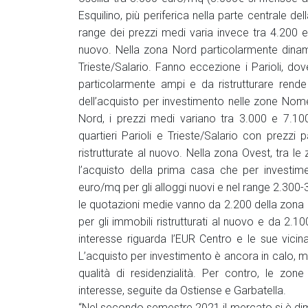
Esquilino, più periferica nella parte centrale de
range dei prezzi medi varia invece tra 4.200 e
nuovo. Nella zona Nord particolarmente dinam
Trieste/Salario. Fanno eccezione i Parioli, do
particolarmente ampi e da ristrutturare rende
dell’acquisto per investimento nelle zone Nom
Nord, i prezzi medi variano tra 3.000 e 7.10
quartieri Parioli e Trieste/Salario con prezz
ristrutturate al nuovo. Nella zona Ovest, tra 
l’acquisto della prima casa che per investim
euro/mq per gli alloggi nuovi e nel range 2.300-3
le quotazioni medie vanno da 2.200 della zona
per gli immobili ristrutturati al nuovo e da 2.10
interesse riguarda l’EUR Centro e le sue vicin
L’acquisto per investimento è ancora in calo, 
qualità di residenzialità. Per contro, le zo
interesse, seguite da Ostiense e Garbatella.
“Nel secondo semestre 2021 il mercato si è dimos