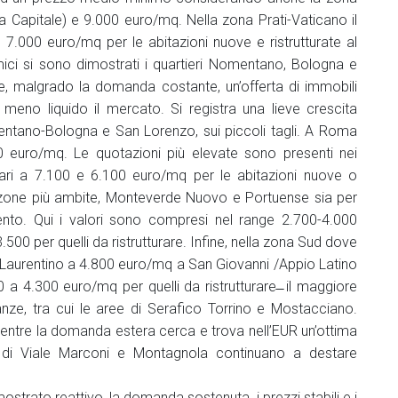
lla Capitale) e 9.000 euro/mq. Nella zona Prati-Vaticano il
 7.000 euro/mq per le abitazioni nuove e ristrutturate al
ici si sono dimostrati i quartieri Nomentano, Bologna e
ve, malgrado la domanda costante, un’offerta di immobili
 meno liquido il mercato. Si registra una lieve crescita
entano-Bologna e San Lorenzo, sui piccoli tagli. A Roma
0 euro/mq. Le quotazioni più elevate sono presenti nei
i pari a 7.100 e 6.100 euro/mq per le abitazioni nuove o
le zone più ambite, Monteverde Nuovo e Portuense sia per
ento. Qui i valori sono compresi nel range 2.700-4.000
.500 per quelli da ristrutturare. Infine, nella zona Sud dove
 Laurentino a 4.800 euro/mq a San Giovanni /Appio Latino
0 a 4.300 euro/mq per quelli da ristrutturare ̶ il maggiore
anze, tra cui le aree di Serafico Torrino e Mostacciano.
mentre la domanda estera cerca e trova nell’EUR un’ottima
ne di Viale Marconi e Montagnola continuano a destare
trato reattivo, la domanda sostenuta, i prezzi stabili e i