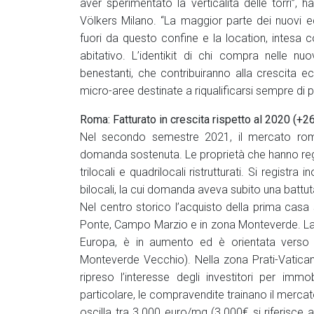
aver sperimentato la verticalità delle torri”
Völkers Milano. “La maggior parte dei nuovi ed
fuori da questo confine e la location, intesa 
abitativo. L’identikit di chi compra nelle n
benestanti, che contribuiranno alla crescita
micro-aree destinate a riqualificarsi sempre di pi
Roma: Fatturato in crescita rispetto al 2020 (+26
Nel secondo semestre 2021, il mercato roma
domanda sostenuta. Le proprietà che hanno reg
trilocali e quadrilocali ristrutturati. Si regist
bilocali, la cui domanda aveva subito una battu
Nel centro storico l’acquisto della prima casa s
Ponte, Campo Marzio e in zona Monteverde. La
Europa, è in aumento ed è orientata verso 
Monteverde Vecchio). Nella zona Prati-Vatica
ripreso l’interesse degli investitori per immo
particolare, le compravendite trainano il mercato.
oscilla tra 3.000 euro/mq (3.000€ si riferis