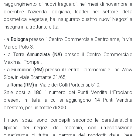
raggiungimento di nuovi traguardi: nei mesi di novembre e
dicembre l’azienda lodigiana, leader nel settore della
cosmetica vegetale, ha inaugurato quattro nuovi Negozi a
insegna in altrettante città:
- a
Bologna
presso il Centro Commerciale Centrolame, in via
Marco Polo 3;
- a
Torre Annunziata (NA)
presso il Centro Commerciale
Maximall Pompeii;
- a
Fiumicino (RM)
presso il Centro Commerciale The Wow
Side, in viale Bramante 31/65;
- a
Roma (RM)
in Viale dei Colli Portuensi, 510.
Sale così a
186
il numero dei Punti Vendita L’Erbolario
presenti in Italia, a cui si aggiungono
14
Punti Vendita
all’estero, per un totale di
200
.
I nuovi spazi sono concepiti secondo le caratteristiche
tipiche dei negozi del marchio, con un’esposizione
curatissima di tutta la gamma dei prodotti: dalle linee