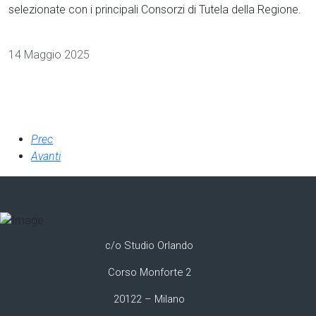
selezionate con i principali Consorzi di Tutela della Regione.
Dettagli
14 Maggio 2025
Prec
Avanti
c/o Studio Orlando
Corso Monforte 2
20122 – Milano