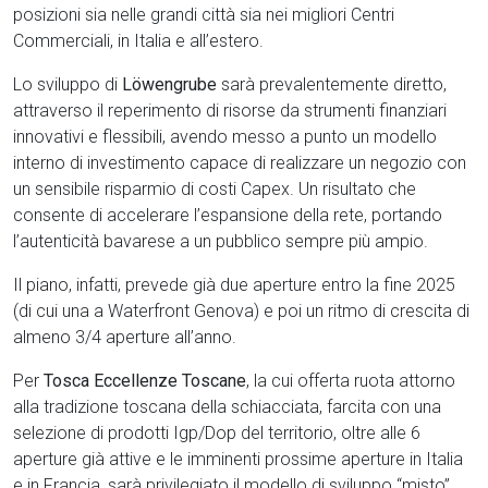
posizioni sia nelle grandi città sia nei migliori Centri
Commerciali, in Italia e all’estero.
Lo sviluppo di
Löwengrube
sarà prevalentemente diretto,
attraverso il reperimento di risorse da strumenti finanziari
innovativi e flessibili, avendo messo a punto un modello
interno di investimento capace di realizzare un negozio con
un sensibile risparmio di costi Capex. Un risultato che
consente di accelerare l’espansione della rete, portando
l’autenticità bavarese a un pubblico sempre più ampio.
Il piano, infatti, prevede già due aperture entro la fine 2025
(di cui una a Waterfront Genova) e poi un ritmo di crescita di
almeno 3/4 aperture all’anno.
Per
Tosca
Eccellenze
Toscane
, la cui offerta ruota attorno
alla tradizione toscana della schiacciata, farcita con una
selezione di prodotti Igp/Dop del territorio, oltre alle 6
aperture già attive e le imminenti prossime aperture in Italia
e in Francia, sarà privilegiato il modello di sviluppo “misto”,