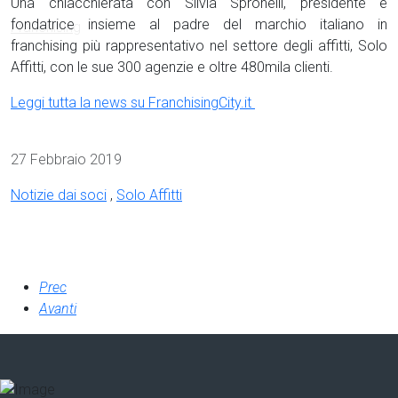
Una chiacchierata con Silvia Spronelli, presidente e
fondatrice insieme al padre del marchio italiano in
franchising più rappresentativo nel settore degli affitti, Solo
Affitti, con le sue 300 agenzie e oltre 480mila clienti.
Leggi tutta la news su FranchisingCity.it
Dettagli
27 Febbraio 2019
Notizie dai soci
,
Solo Affitti
Prec
Avanti