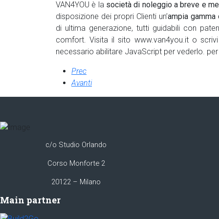
VAN4YOU è la
società di noleggio a breve e me
disposizione dei propri Clienti un’
ampia gamma di
di ultima generazione, tutti guidabili con pate
comfort. Visita il sito www.van4you.it o scriv
necessario abilitare JavaScript per vederlo.
per 
Prec
Avanti
c/o Studio Orlando
Corso Monforte 2
20122 – Milano
Main partner