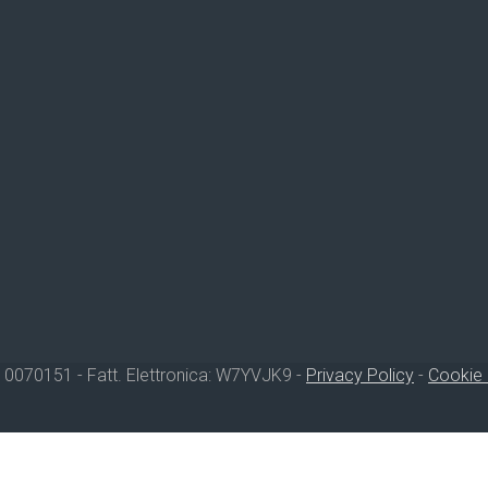
10070151 - Fatt. Elettronica: W7YVJK9 -
Privacy Policy
-
Cookie 