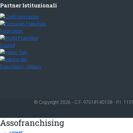
Partner Istituzionali
© Copyright 2026 - C.F. 97018140158 - P.I. 115
Assofranchising