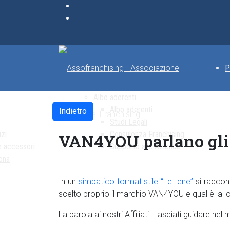
P
Albo aderenti
Albo aderenti
Indietro
Studi Legali
izi
Consulenza Franchising
VAN4YOU parlano gli a
e accessori
Supporto alle Aziende
ona
In un
simpatico format stile “Le Iene”
si raccont
scelto proprio il marchio VAN4YOU e qual è la l
La parola ai nostri Affiliati… lasciati guidare 