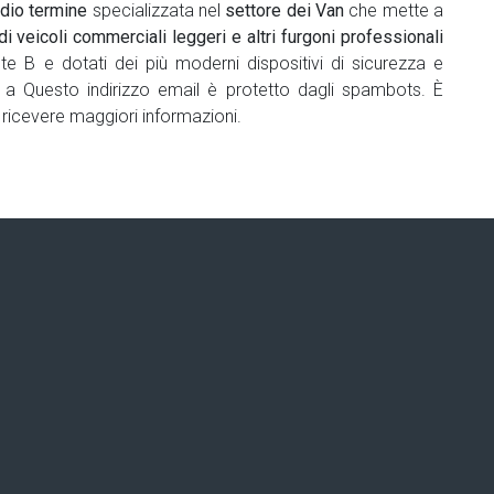
dio termine
specializzata nel
settore dei Van
che mette a
 veicoli commerciali leggeri e altri furgoni professionali
nte B e dotati dei più moderni dispositivi di sicurezza e
i a
Questo indirizzo email è protetto dagli spambots. È
ricevere maggiori informazioni.