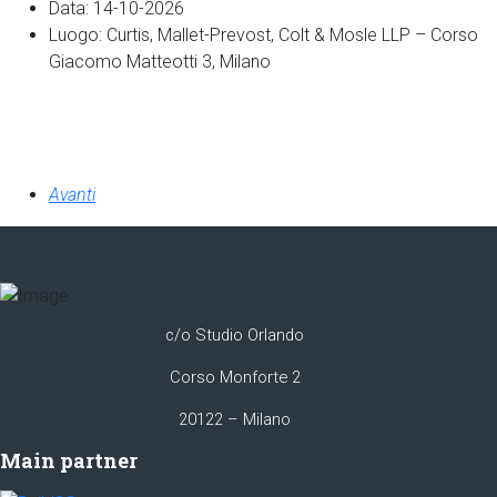
Data:
14-10-2026
Luogo:
Curtis, Mallet-Prevost, Colt & Mosle LLP – Corso
Giacomo Matteotti 3, Milano
Avanti
c/o Studio Orlando
Corso Monforte 2
20122 – Milano
Main partner