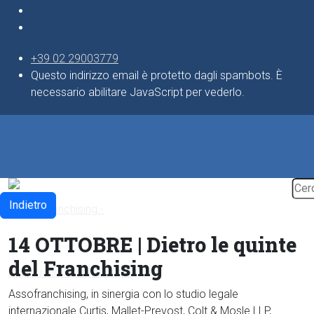
+39 02 29003779
Questo indirizzo email è protetto dagli spambots. È
necessario abilitare JavaScript per vederlo.
Indietro
14 OTTOBRE | Dietro le quinte
del Franchising
Assofranchising, in sinergia con lo studio legale
internazionale Curtis, Mallet-Prevost, Colt & Mosle LLP,