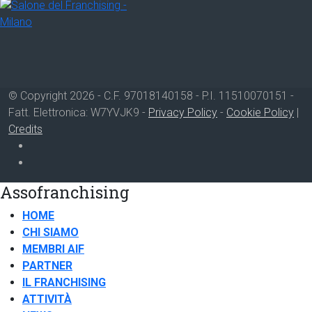
© Copyright 2026 - C.F. 97018140158 - P.I. 11510070151 -
Fatt. Elettronica: W7YVJK9 -
Privacy Policy
-
Cookie Policy
|
Credits
Assofranchising
HOME
CHI SIAMO
MEMBRI AIF
PARTNER
IL FRANCHISING
ATTIVITÀ