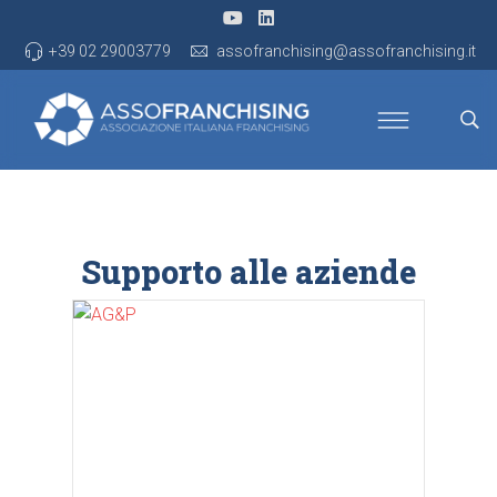
+39 02 29003779
assofranchising@assofranchising.it
Supporto alle aziende
AG&P