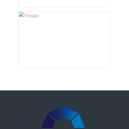
TARDITI & C
Thesax