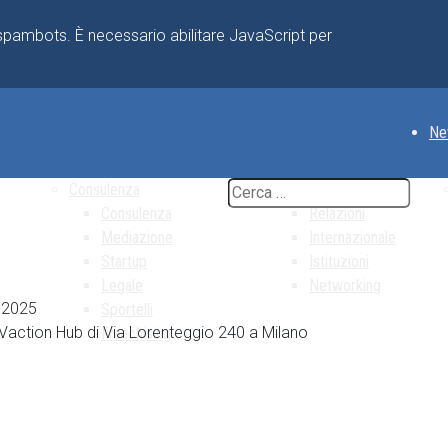
 spambots. È necessario abilitare JavaScript per
Ne
Consulenza
Relazioni
Consulenza
Relazioni
Mediazione
Internazionale
Startup
Istituzioni
Legale
Networking
-2025
Sportelli
Vaction Hub di Via Lorenteggio 240 a Milano
Franchising