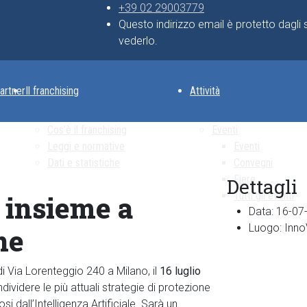
+39 02 29003779
Questo indirizzo email è protetto dagli
vederlo.
artner
Il franchising
Attività
Cos'è il franchising
Eventi
Leggi e normative
Eventi
Dati e statistiche
Convegni
Fiere
Dettagli
Tutti gli eventi
o insieme a
Data:
16-07
Luogo:
Inno
ne
di Via Lorenteggio 240 a Milano, il
16 luglio
dividere le più attuali strategie di protezione
si dall’Intelligenza Artificiale. Sarà un