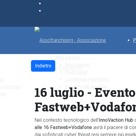
P
Albo aderenti
Albo aderenti
Indietro
Studi Legali
izi
Consulenza Franchising
e accessori
Supporto alle Aziende
16 luglio - Event
ona
Fastweb+Vodafo
Nel contesto tecnologico dell’
InnoVaction Hub
alle 16
Fastweb+Vodafone
avrà il piacere di con
dai sofisticati cyber threat resi sempre più insidio