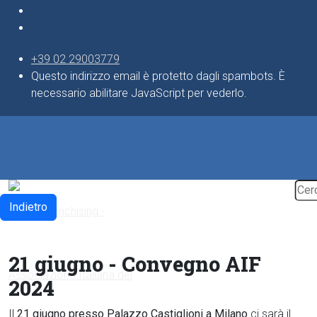
+39 02 29003779
Questo indirizzo email è protetto dagli spambots. È
necessario abilitare JavaScript per vederlo.
Indietro
21 giugno - Convegno AIF
2024
Il
21 giugno presso Palazzo Castiglioni a Milano
ci sarà il