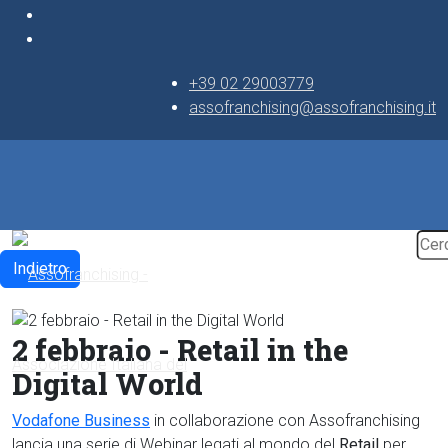
+39 02 29003779
assofranchising@assofranchising.it
Indietro
2 febbraio - Retail in the
Digital World
Vodafone Business
in collaborazione con Assofranchising
lancia una serie di Webinar legati al mondo del
Retail
per