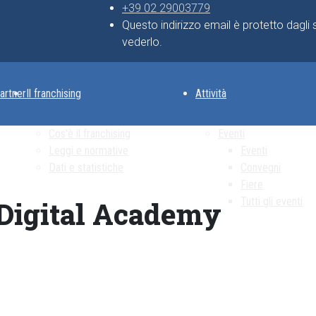
+39 02 29003779
Questo indirizzo email è protetto dagli
vederlo.
artner
Il franchising
Attività
Cos'è il franchising
Eventi
Leggi e normative
Eventi
Dati e statistiche
Convegni
Fiere
Tutti gli eventi
 Digital Academy