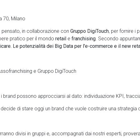
a 70, Milano
o pensato, in collaborazione con
Gruppo DigiTouch
, per fornire i
apere pratico per il mondo
retail
e
franchising
. Secondo appuntam
icare. Le potenzialità dei Big Data per l'e-commerce e il new reta
 Assofranchising e Gruppo DigiTouch
 i brand possono approcciarsi al dato: individuazione KPI, trac
e decide di stare oggi un brand che vuole costruire una strategia
ranno divisi in gruppi e, accompagnati dai nostri esperti, proveran