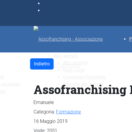
P
Albo aderenti
Albo aderenti
Indietro
Studi Legali
izi
Consulenza Franchising
e accessori
Supporto alle Aziende
Assofranchising
ona
Emanuele
Categoria:
Formazione
16 Maggio 2019
Visite: 2051