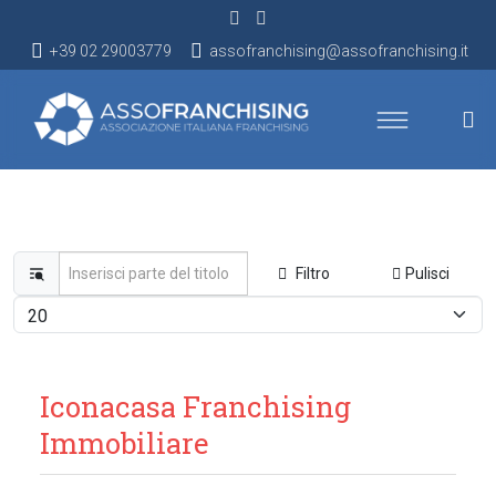
+39 02 29003779
assofranchising@assofranchising.it
Inserisci parte del titolo
Filtro
Pulisci
Visualizza #
Iconacasa Franchising
Immobiliare