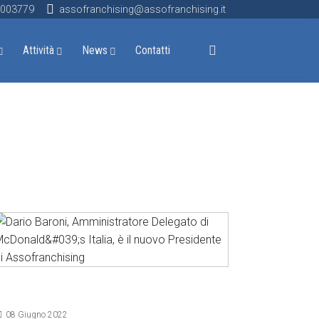
9003779
assofranchising@assofranchising.it
Attività
News
Contatti
ettagli
08 Giugno 2022