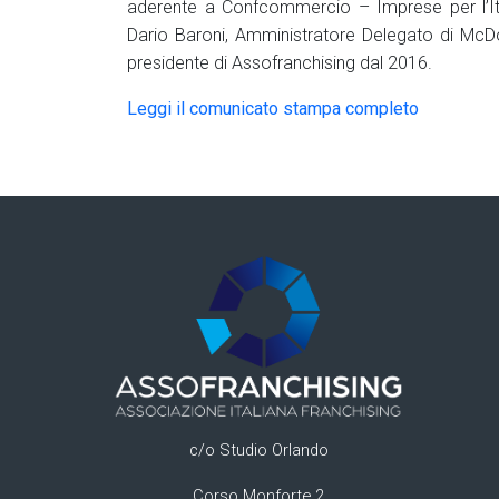
aderente a Confcommercio – Imprese per l’Ita
Dario Baroni, Amministratore Delegato di McDona
presidente di Assofranchising dal 2016.
Leggi il comunicato stampa completo
c/o Studio Orlando
Corso Monforte 2