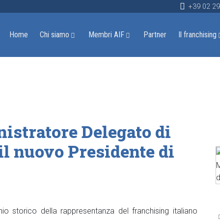
+39 02 2
Home
Chi siamo
Membri AIF
Partner
Il franchising
istratore Delegato di
 il nuovo Presidente di
hio storico della rappresentanza del franchising italiano
D