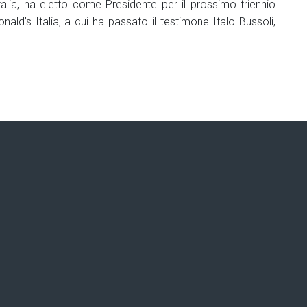
lia, ha eletto come Presidente per il prossimo triennio
ld’s Italia, a cui ha passato il testimone Italo Bussoli,