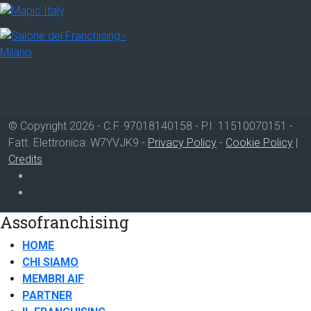
© Copyright 2026 - C.F. 97018140158 - P.I. 11510070151 -
Fatt. Elettronica: W7YVJK9 -
Privacy Policy
-
Cookie Policy
|
Credits
Assofranchising
HOME
CHI SIAMO
MEMBRI AIF
PARTNER