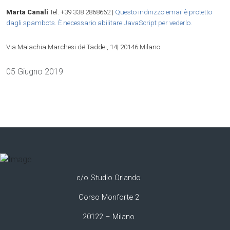
Marta Canali
Tel. +39 338 2868662 |
Questo indirizzo email è protetto
dagli spambots. È necessario abilitare JavaScript per vederlo.
Via Malachia Marchesi de’ Taddei, 14| 20146 Milano
Dettagli
05 Giugno 2019
c/o Studio Orlando
Corso Monforte 2
20122 – Milano