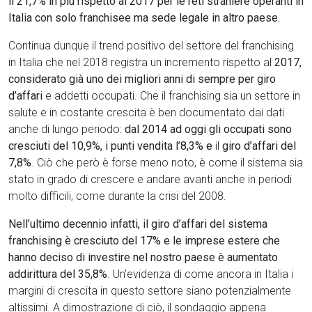
il 21,7% in più rispetto al 2017 per le reti straniere operanti in
Italia con solo franchisee ma sede legale in altro paese.
Continua dunque il trend positivo del settore del franchising
in Italia che nel 2018 registra un incremento rispetto al
2017,
considerato già uno dei migliori anni di sempre per giro
d’affari
e addetti occupati. Che il franchising sia un settore in
salute e in costante crescita è ben documentato dai dati
anche di lungo periodo:
dal 2014 ad oggi
gli occupati sono
cresciuti del 10,9%, i punti vendita l’8,3% e
il
giro d’affari del
7,8%
. Ciò che però è forse meno noto, è come il sistema sia
stato in grado di crescere e andare avanti anche in periodi
molto difficili, come durante la crisi del 2008.
Nell’ultimo decennio infatti, il giro d’affari del sistema
franchising è cresciuto del 17% e le imprese estere che
hanno deciso di investire nel nostro paese è aumentato
addirittura del 35,8%
. Un’evidenza di come ancora in Italia i
margini di crescita in questo settore siano potenzialmente
altissimi. A dimostrazione di ciò, il sondaggio appena