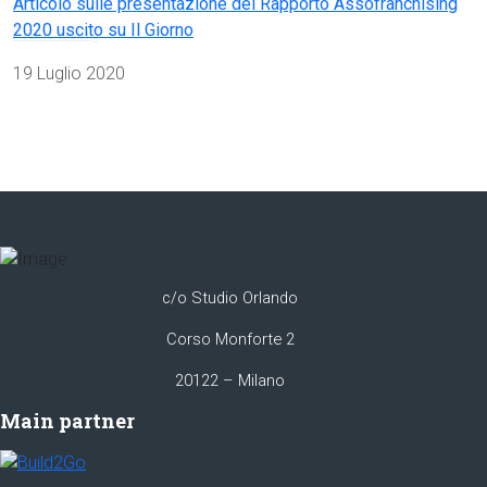
Articolo sulle presentazione del Rapporto Assofranchising
2020 uscito su Il Giorno
Dettagli
19 Luglio 2020
c/o Studio Orlando
Corso Monforte 2
20122 – Milano
Main partner