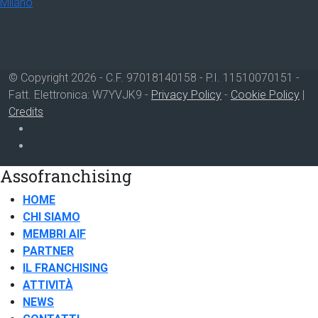
© Copyright 2026 - C.F. 97018140158 - P.I. 11510070151 -
Fatt. Elettronica: W7YVJK9 -
Privacy Policy
-
Cookie Policy
|
Credits
Assofranchising
HOME
CHI SIAMO
MEMBRI AIF
PARTNER
IL FRANCHISING
ATTIVITÀ
NEWS