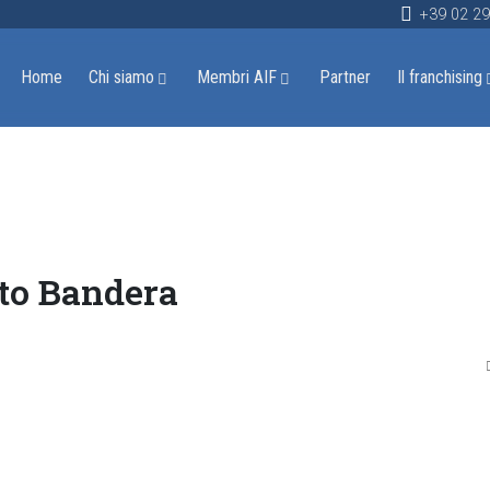
+39 02 2
Home
Chi siamo
Membri AIF
Partner
Il franchising
sto Bandera
D