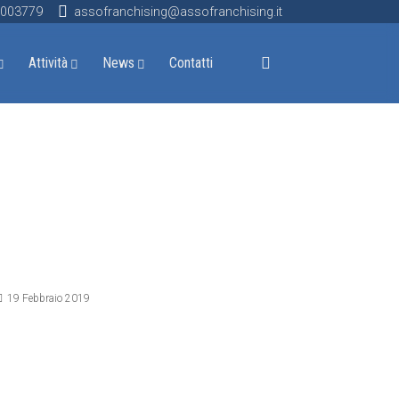
9003779
assofranchising@assofranchising.it
Attività
News
Contatti
ettagli
19 Febbraio 2019