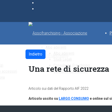
P
Albo aderenti
Albo aderenti
Indietro
Studi Legali
izi
Consulenza Franchising
Una rete di sicurezza
e accessori
Supporto alle Aziende
ona
Articolo sui dati del Rapporto AIF 2022
Articolo uscito su
LARGO CONSUMO
e online sul s