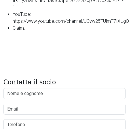
trk=tyah&trkInfo=tas%3Apet%27s%20p%2Cidx%3A1-1-
1
YouTube:
https://www.youtube.com/channel/UCvw25TUlmT7IXUg
Claim:
-
Contatta il socio