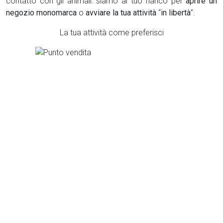
contatto con gli animali: siamo al tuo fianco per
aprire un
negozio monomarca
o
avviare la tua attività
“
in libertà
”.
La tua attività come preferisci