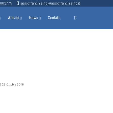
9003779
assofranchising@assofranchising.it
Attività
News
Contatti
ettagli
22 Ottobre 2018