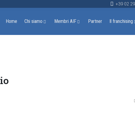
+39 02 2
Home
Chi siamo
Membri AIF
Partner
Il franchising
io
D