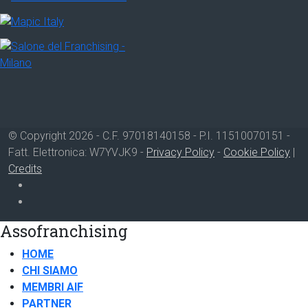
© Copyright 2026 - C.F. 97018140158 - P.I. 11510070151 -
Fatt. Elettronica: W7YVJK9 -
Privacy Policy
-
Cookie Policy
|
Credits
Assofranchising
HOME
CHI SIAMO
MEMBRI AIF
PARTNER